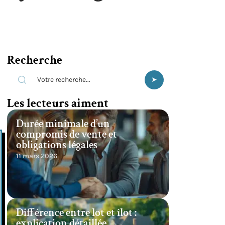
Recherche
Les lecteurs aiment
Durée minimale d’un
compromis de vente et
obligations légales
11 mars 2026
Différence entre lot et îlot :
explication détaillée