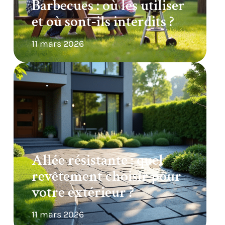
Barbecues : où les utiliser
et où sont-ils interdits ?
11 mars 2026
Allée résistante : quel
revêtement choisir pour
votre extérieur ?
11 mars 2026