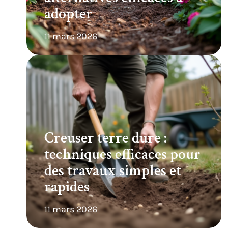
adopter
11 mars 2026
Creuser terre dure :
techniques efficaces pour
des travaux simples et
rapides
11 mars 2026