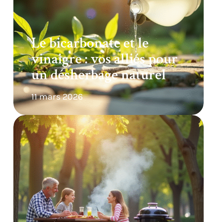
Le bicarbonate et le
vinaigre : vos alliés pour
un désherbage naturel
11 mars 2026