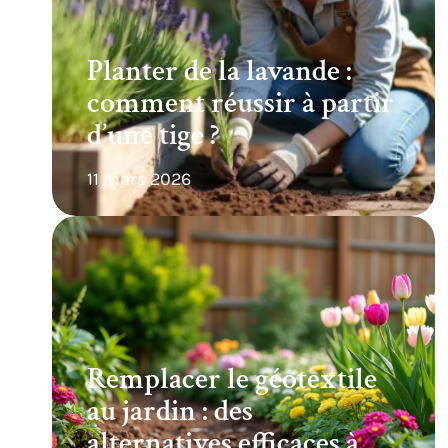
Planter de la lavande :
comment réussir à partir
d’une tige ?
11 mars 2026
Remplacer le géotextile
au jardin : des
alternatives efficaces à