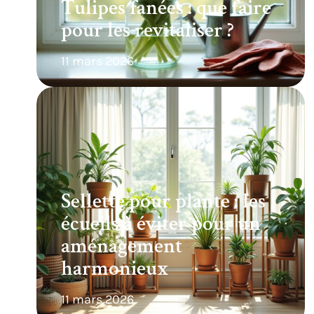
Tulipes fanées : que faire
pour les revitaliser ?
11 mars 2026
Sellette pour plante : les
écueils à éviter pour un
aménagement
harmonieux
11 mars 2026