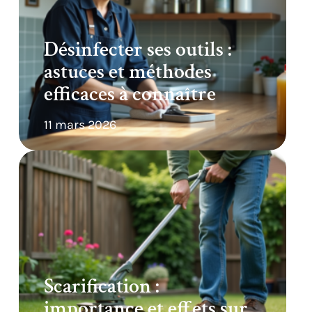
Désinfecter ses outils :
astuces et méthodes
efficaces à connaître
11 mars 2026
Scarification :
importance et effets sur