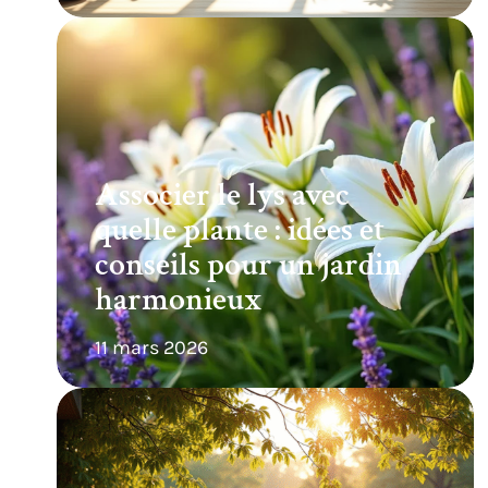
Associer le lys avec
quelle plante : idées et
conseils pour un jardin
harmonieux
11 mars 2026