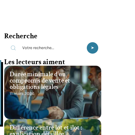
Recherche
Les lecteurs aiment
Durée minimale d’un
compromis de vente et
obligations légales
11 mars 2026
Différence entre lot et îlot :
explication détaillée