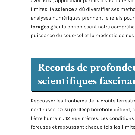
avec Kola, approchant parfois les 10 ou 12 ki
limites, la
science
a dû diversifier ses méth
analyses numériques prennent le relais pour 
forages
géants enrichissent notre compréhen
puissance du sous-sol et la modestie de no
Records de profondeur
scientifiques fascina
Repousser les frontières de la croûte terrestre
nord russe. Ce
superdeep borehole
détient, 
l’être humain : 12 262 mètres. Les conditions 
foreuses et repoussant chaque fois les limit