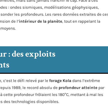
lomètres, mais sans jamais franchir le cap. Face à ces
odes : ondes sismiques, modélisations géophysiques,
sonder les profondeurs. Les rares données extraites de ce
sion de l’
intérieur de la planète
, tout en rappelant la
s moyens.
 : des exploits
nts
, c’est le défi relevé par le
forage Kola
dans l’extrême
depuis 1989, le record absolu de
profondeur atteinte
par
à cette profondeur frôlaient les 180°C, mettant à mal les
es des technologies disponibles.