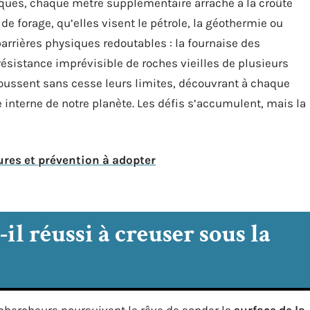
ques, chaque mètre supplémentaire arraché à la croûte
s de forage, qu’elles visent le pétrole, la géothermie ou
barrières physiques redoutables : la fournaise des
résistance imprévisible de roches vieilles de plusieurs
poussent sans cesse leurs limites, découvrant à chaque
interne de notre planète. Les défis s’accumulent, mais la
ures et prévention à adopter
il réussi à creuser sous la
chercheurs poursuivent le rêve de sonder la
surface de la