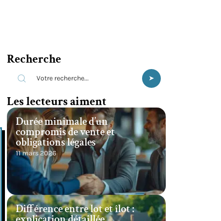
Recherche
Les lecteurs aiment
Durée minimale d’un
compromis de vente et
obligations légales
11 mars 2026
Différence entre lot et îlot :
explication détaillée