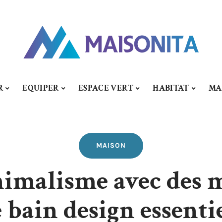
R
EQUIPER
ESPACE VERT
HABITAT
MA
MAISON
imalisme avec des m
 bain design essenti