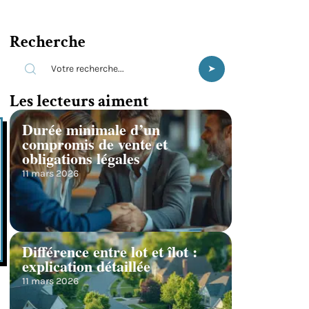
Recherche
Les lecteurs aiment
Durée minimale d’un
compromis de vente et
obligations légales
11 mars 2026
Différence entre lot et îlot :
explication détaillée
11 mars 2026