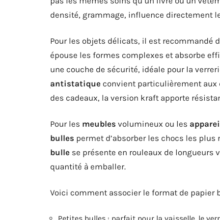
pas les mêmes soins qu’un livre ou un vêt
densité, grammage, influence directement l
Pour les objets délicats, il est recommandé 
épouse les formes complexes et absorbe eff
une couche de sécurité, idéale pour la verrer
antistatique
convient particulièrement aux 
des cadeaux, la version kraft apporte résista
Pour les
meubles
volumineux ou les
apparei
bulles
permet d’absorber les chocs les plus r
bulle
se présente en rouleaux de longueurs va
quantité à emballer.
Voici comment associer le format de papier bu
Petites bulles : parfait pour la vaisselle, le v