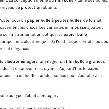
ement. La conception même du
film bulle
– taille des bulles,
e niveau de
protection
obtenu.
d’opter pour un
papier bulle à petites bulles
. Ce format
icacement les chocs. Les variantes en
mousse
ajoutent
ie ou l’instrumentation optique. Le
papier bulle
composants électroniques. Si l’esthétique compte, ou pou
nce et élégance.
ls électroménagers
, privilégier un
film bulle à grandes
udes et de prévenir les rayures. Aujourd’hui, le
papier
riées, ou en feuilles prédécoupées pour s’adapter à la
lle au type d’objet à protéger :
erre ou tout objet sensible aux impacts