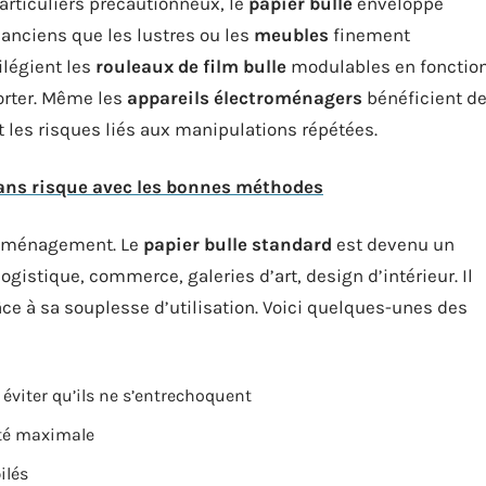
ticuliers précautionneux, le
papier bulle
enveloppe
x anciens que les lustres ou les
meubles
finement
ilégient les
rouleaux de film bulle
modulables en fonctio
porter. Même les
appareils électroménagers
bénéficient d
t les risques liés aux manipulations répétées.
sans risque avec les bonnes méthodes
déménagement. Le
papier bulle standard
est devenu un
ogistique, commerce, galeries d’art, design d’intérieur. Il
e à sa souplesse d’utilisation. Voici quelques-unes des
r éviter qu’ils ne s’entrechoquent
ité maximale
ilés