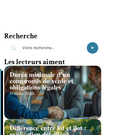
Recherche
Les lecteurs aiment
Durée minimale d’un
compromis de vente et
obligations légales
11 mars 2026
Différence entre lot et îlot :
explication détaillée