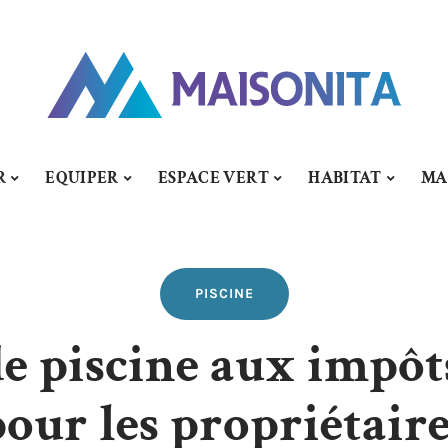
R
EQUIPER
ESPACE VERT
HABITAT
MA
PISCINE
e piscine aux impôts
our les propriétair