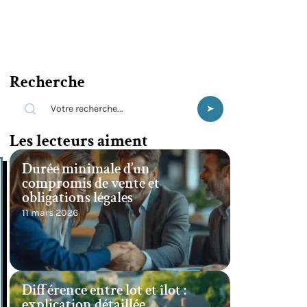
Recherche
Les lecteurs aiment
Durée minimale d’un
compromis de vente et
obligations légales
11 mars 2026
Différence entre lot et îlot :
explication détaillée